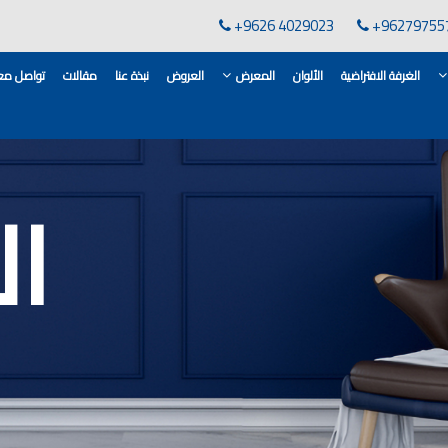
+9626 4029023
+96279755
الغرفة الافتراضية
الألوان
المعرض
العروض
نبذة عنا
مقالات
تواصل معن
ال
لقاعدة الأسمنتية
انات في الاردن
ن, مهندس دهانات,
لدهانات في الاردن
كورات,غرف معيشة
 معارض دهانات
 دهانات القدس
وان دهانات شقق,
ان دهانات فاتحة,