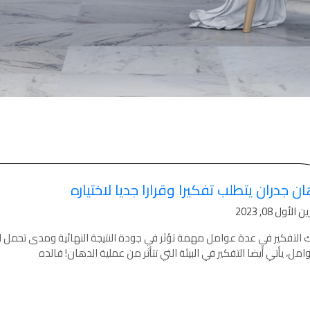
انات في الاردن
لفة دهان غرفة,
, دهانات الاردن,
انواع الدهانات
لجدران الداخلية
عام 1994.
ين من المنتجات
قاعدة الأسمنتية
 دهانات القدس
 مقاوم للرطوبة,
ن جدران يتطلب تفكيرا وقرارا جديا لاختياره
عجون ضد الرطوبة
الأول 08, 2023
 دهانات القدس
 التفكير في عدة عوامل مهمة تؤثر في جودة النتيجة النهائية ومدى تحمل ا
تشيبات المباني,
امل، يأتي أيضا التفكير في البيئة التي تتأثر من عملية الدهان! فالده
شطيبات الداخلية
شطيبات ديكورية
 دهانات القدس