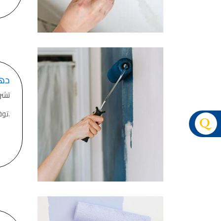
ده
تشرين 
.تو