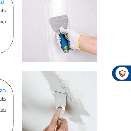
الم
كانون 
توفر
مع
كانون 
تعتب