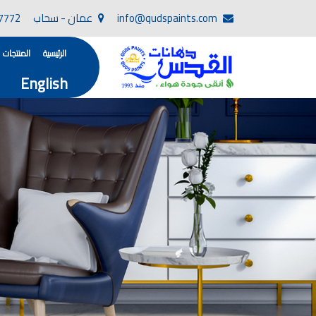
info@qudspaints.com
عمان - سحاب
7772
الرئيسية
المنتجات
English
تأسست صناعة دهانات القدس في عام 1994. وقد بدأت بخطين من المنتجات .
، معجون الجدران الداخلية المائي ولصق البلاط ذو ا
صناعة دهانات القدس دهان شركات ده
دهانات, أنواع الدهانات, أنواع الدهانات واسعارها في الارد
أنواع الدهانات بالصور, أنواع الدهانات المنزلية, أنواع الدهانات في الاردن, أنواع ا
شركات دهان في الاردن , شركات دهانات ,لاصق بلاد القدس ,مورتر كوت , معجونة اسمنتية,دهانات ديكورية,دي
صناعة دهانات القدس
صناعة
الوان دهانات, ال
كتالوج الوان دهانات, الو
الوان دهانات ريسبشن بترولي, الوان دهانات 2022, الوان دهانات شقق عرايس, الوان دخانات حوائط