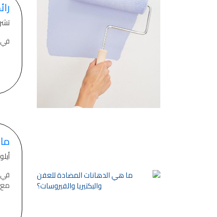
رائ
تشرين 
في 
ما 
أيلول 08,
مع ت