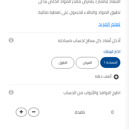
الابعاد (بالمتر ). يفترض مقدر المواد الخاص بنا أن
تأسست شركة القدس لصناعة الدهانات في عام 1994.
تطبيق المواد والطلاء للحصول على تغطية مثالية.
وقد بدأت بخطين من المنتجات
معجون الجدران الداخلية المائي ولاصق البلاط ذو القاعدة الأسمنتية
تعلم المزيد
صناعة دهانات القدس
دهان ضد العفن, بخاخ مزيل العفن, دهان بلاستيك مقاوم للرطوبة,
أدخل أبعاد كل سطح لحساب مساحته
ورق جدران ضد العفن, دهان ضد الرطوبة, علاج العفن في المنزل, معجون ضد الرطوبة
اختر قيمك
صناعة دهانات القدس
المساحة 1
تشطيبات, شركة تشيبات, تشيبات المباني,
تشطيبات حوائط,التشطيبات المعمارية, التشطيبات الداخلية
أضف حائط
صناعة دهانات القدس تشطيبات ديكورية
صناعة دهانات القدس
اطرح النوافذ والأبواب من الحساب
ورق جدران, ورق جدرن في الاردن, ورق جدران فوم, ورق جدران لاصق,
صناعة دهانات القدس شركات ديكورية
صناعة دهانات القدس
نافذة
دهانات ديكورية, دهانات ديكورية للحوائط, ,
انواع الدهانات بالصور, انواع الدهانات, انواع الدهانات المائية