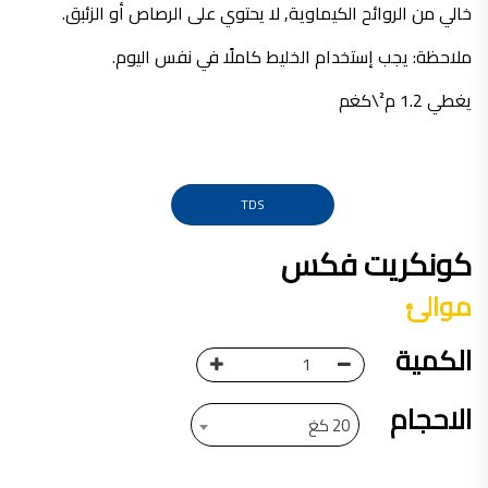
خالي من الروائح الكيماوية, لا يحتوي على الرصاص أو الزئبق.
صناعة دهانات القدس محلات مواد بناء مشروع محل مواد بناء في الاردن
صناعة دهانات القدس
ملاحظة: يجب إستخدام الخليط كاملًا في نفس اليوم.
معجونة, معجونة دهان, بديل معجون الحوائط, معجون جدران,
يغطي 1.2 م²\كغم
معجون الجدران الجاهز, معجون الحوائط الاسمنتي, طريقة سحب المعجون على السقف,
صناعة دهانات القدس
أملشن, انواع الدهانات و اسمائها بالصور, ,
TDS
انواع الدهانات المائية, انواع الدهانات المنزلية
دهان املشن, انواع الدهانات الديكورية, انواع الدهانات و اسعارها, الفرق بين انواع الدهانات,
كونكريت فكس
شقق للبيع, شقق للبيع في عمان, شقق للبيع في اربد,
موالئ
شقق للبيع في عمان بسعر 30 الف, شقق للبيع في عمان بالاقساط, شقق للبيع دفعة
الكمية
و اقساط من المالك, شقق للبيع رخيصة, شقق للبيع في عمان - عبدون, شقق للبيع بسبب السفر
شقق للايجار, شقق للايجار في المقابلين, شقق للايجار في عمان, ,
الاحجام
شقق للإيجار في عبدون, شقق للايجار السابع, شقق للايجار 180 دينار
20 كغ
شقق للايجار في المقابلين, شقق للايجار في عمان خلدا,
شقق للايجار في عمان طبربور, شقق للايجار الاشرفية