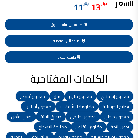
السعر
11
13
دينار
دينار
فلل للبيع,
فلل للبيع في عمان - طريق المطار
فيلا مع مسبح للبيع في الاردن
فيلا مع مسبح للبيع
اضافة الى سلة التسوق
فلل للبيع في الاردن
فلل للبيع في عبدون
فلل للبيع في الظهير
فلل للبيع في خلدا
اضافة الى المفضلة
فلل للبيع في السلط
مفروشات فاخرة
صالونات تجميل,
حاسبة المواد
اسماء صالونات تجميل,
اسماء صالونات تجميل في سوريا,
أسماء صالونات تجميل في أمريكا,
الكلمات المفتاحية
صالونات في الصويفية,
اسماء صالونات تجميل في لبنان,
صالونات في عمان للسيدات,
أسماء صالونات تجميل في إيطاليا,
عروض صالونات التجميل في عمان
معجون إسمنتي
معجون مالئ
مرن
معجون أسطح
دهان بيت,
دهان بيوت ,
بيت يدهن,
تصليح الخرسانة
مقاومة للتشققات
معجون أساس
دهين معلم,
دهان جدران ,
معجون داخلي
معجون خارجي
صديق للبيئة
صحي وآمن
دهان منازل ,
دهان ضد العن,
بدون رائحة
مقاوم للتقلص
معالجة الاسطح
عروض دهان بيوت ,
عروض دهان
معجون إصلاح خرسانة
معجون بودرة
تعبئة الحفر
تغطية
دهان