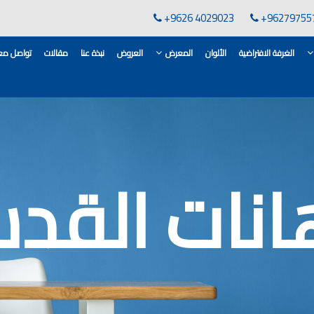
+9626 4029023
+96279755
الغرفة الافتراضية
الألوان
المعرض
العروض
نبذة عنا
مقالات
تواصل معن
لقاعدة الأسمنتية
انات في الاردن
ن, مهندس دهانات,
هانات القد
لدهانات في الاردن
كورات,غرف معيشة
 معارض دهانات
 دهانات القدس
وان دهانات شقق,
ان دهانات فاتحة,