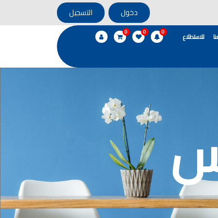
دخول
التسجيل
0
0
0
ا
للاستطلاع
س