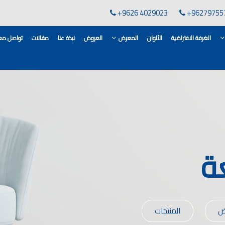
+9626 4029023
+96279755
الغرفة الافتراضية
الألوان
المعرض
العروض
نبذة عنا
مقالات
تواصل معن
لقاعدة الأسمنتية
انات في الاردن
ن, مهندس دهانات,
لدهانات في الاردن
كورات,غرف معيشة
ة
 معارض دهانات
 دهانات القدس
وان دهانات شقق,
ان دهانات فاتحة,
ض
المنتجات