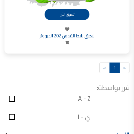
تسوق الأن
لاصق بلاط القدس 202 اندرووتر
»
1
«
فرز بواسطة:
A - Z
ي - ا