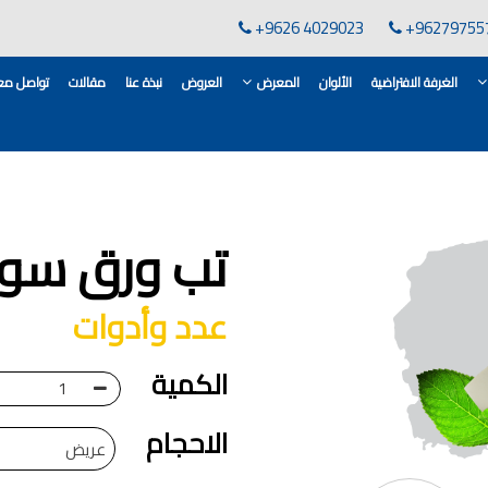
+9626 4029023
+96279755
الغرفة الافتراضية
الألوان
المعرض
العروض
نبذة عنا
مقالات
تواصل معن
لقاعدة الأسمنتية
انات في الاردن
تب ورق سوب
ن, مهندس دهانات,
لدهانات في الاردن
عدد وأدوات
كورات,غرف معيشة
 معارض دهانات
 دهانات القدس
الكمية
وان دهانات شقق,
ان دهانات فاتحة,
الاحجام
عريض