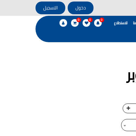
دخول
التسجيل
0
0
0
ا
للاستطلاع
ر