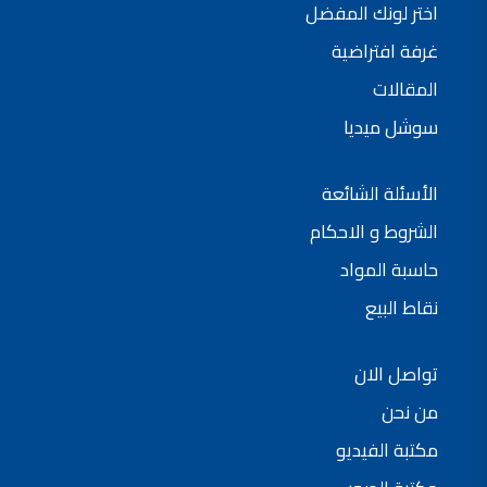
اختر لونك المفضل
فلل للبيع,
فلل للبيع في عمان - طريق المطار
غرفة افتراضية
فيلا مع مسبح للبيع في الاردن
فيلا مع مسبح للبيع
المقالات
فلل للبيع في الاردن
فلل للبيع في عبدون
سوشل ميديا
فلل للبيع في الظهير
فلل للبيع في خلدا
فلل للبيع في السلط
مفروشات فاخرة
الأسئلة الشائعة
صالونات تجميل,
اسماء صالونات تجميل,
اسماء صالونات تجميل في سوريا,
الشروط و الاحكام
أسماء صالونات تجميل في أمريكا,
صالونات في الصويفية,
حاسبة المواد
اسماء صالونات تجميل في لبنان,
صالونات في عمان للسيدات,
نقاط البيع
أسماء صالونات تجميل في إيطاليا,
عروض صالونات التجميل في عمان
دهان بيت,
دهان بيوت ,
تواصل الان
بيت يدهن,
دهين معلم,
دهان جدران ,
من نحن
دهان منازل ,
دهان ضد العن,
مكتبة الفيديو
عروض دهان بيوت ,
عروض دهان
دهان