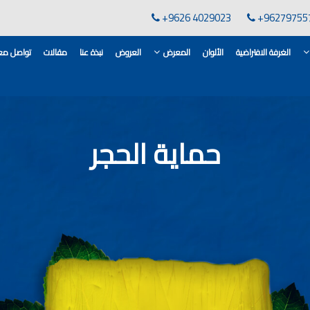
+9626 4029023
+96279755
الغرفة الافتراضية
الألوان
المعرض
العروض
نبذة عنا
مقالات
تواصل معن
لقاعدة الأسمنتية
انات في الاردن
حماية الحجر
ن, مهندس دهانات,
لدهانات في الاردن
كورات,غرف معيشة
 معارض دهانات
 دهانات القدس
وان دهانات شقق,
ان دهانات فاتحة,