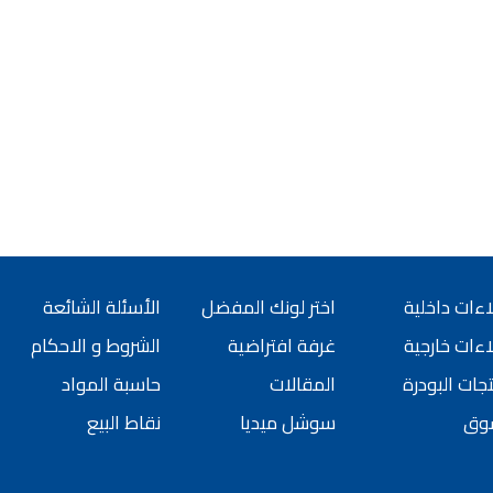
ورق جدران لاصق,
 شركات ديكورية
 دهانات القدس
كورية للحوائط, ,
 الدهانات المائية
 بناء في الاردن
 دهانات القدس
, معجون جدران,
جون على السقف,
 دهانات القدس
ءات داخلية
اختر لونك المفضل
الأسئلة الشائعة
سمائها بالصور, ,
ءات خارجية
غرفة افتراضية
الشروط و الاحكام
الدهانات المنزلية
جات البودرة
المقالات
حاسبة المواد
 انواع الدهانات,
وق
سوشل ميديا
نقاط البيع
 للبيع في اربد,
بيع بسبب السفر