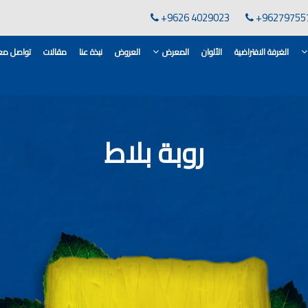
+9626 4029023
+96279755
الغرفة الافتراضية
الألوان
المعرض
العروض
نبذة عنا
مقالات
تواصل معن
لقاعدة الأسمنتية
انات في الاردن
روبة بلاط
ن, مهندس دهانات,
لدهانات في الاردن
كورات,غرف معيشة
 معارض دهانات
 دهانات القدس
وان دهانات شقق,
ان دهانات فاتحة,