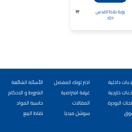
ورق جدران لاصق,
روبة بلاط القدس
 شركات ديكورية
 دهانات القدس
101
كورية للحوائط, ,
 الدهانات المائية
 بناء في الاردن
 دهانات القدس
, معجون جدران,
جون على السقف,
 دهانات القدس
ءات داخلية
اختر لونك المفضل
الأسئلة الشائعة
سمائها بالصور, ,
ءات خارجية
غرفة افتراضية
الشروط و الاحكام
الدهانات المنزلية
جات البودرة
المقالات
حاسبة المواد
 انواع الدهانات,
وق
سوشل ميديا
نقاط البيع
 للبيع في اربد,
بيع بسبب السفر