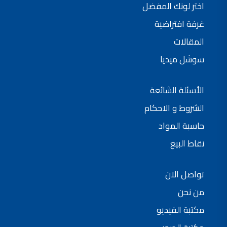
اختر لونك المفضل
فلل للبيع,
فلل للبيع في عمان - طريق المطار
غرفة افتراضية
فيلا مع مسبح للبيع في الاردن
فيلا مع مسبح للبيع
المقالات
فلل للبيع في الاردن
فلل للبيع في عبدون
سوشل ميديا
فلل للبيع في الظهير
فلل للبيع في خلدا
فلل للبيع في السلط
مفروشات فاخرة
الأسئلة الشائعة
صالونات تجميل,
اسماء صالونات تجميل,
اسماء صالونات تجميل في سوريا,
الشروط و الاحكام
أسماء صالونات تجميل في أمريكا,
صالونات في الصويفية,
حاسبة المواد
اسماء صالونات تجميل في لبنان,
صالونات في عمان للسيدات,
نقاط البيع
أسماء صالونات تجميل في إيطاليا,
عروض صالونات التجميل في عمان
دهان بيت,
دهان بيوت ,
تواصل الان
بيت يدهن,
دهين معلم,
دهان جدران ,
من نحن
دهان منازل ,
دهان ضد العن,
مكتبة الفيديو
عروض دهان بيوت ,
عروض دهان
دهان