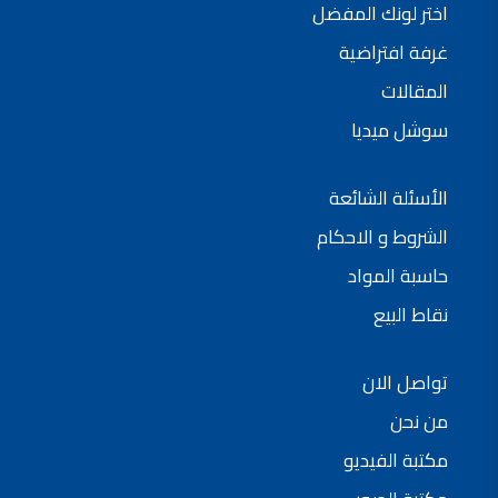
اختر لونك المفضل
فلل للبيع,
فلل للبيع في عمان - طريق المطار
غرفة افتراضية
فيلا مع مسبح للبيع في الاردن
فيلا مع مسبح للبيع
المقالات
فلل للبيع في الاردن
فلل للبيع في عبدون
سوشل ميديا
فلل للبيع في الظهير
فلل للبيع في خلدا
فلل للبيع في السلط
مفروشات فاخرة
الأسئلة الشائعة
صالونات تجميل,
اسماء صالونات تجميل,
اسماء صالونات تجميل في سوريا,
الشروط و الاحكام
أسماء صالونات تجميل في أمريكا,
صالونات في الصويفية,
حاسبة المواد
اسماء صالونات تجميل في لبنان,
صالونات في عمان للسيدات,
نقاط البيع
أسماء صالونات تجميل في إيطاليا,
عروض صالونات التجميل في عمان
دهان بيت,
دهان بيوت ,
تواصل الان
بيت يدهن,
دهين معلم,
دهان جدران ,
من نحن
دهان منازل ,
دهان ضد العن,
مكتبة الفيديو
عروض دهان بيوت ,
عروض دهان
دهان