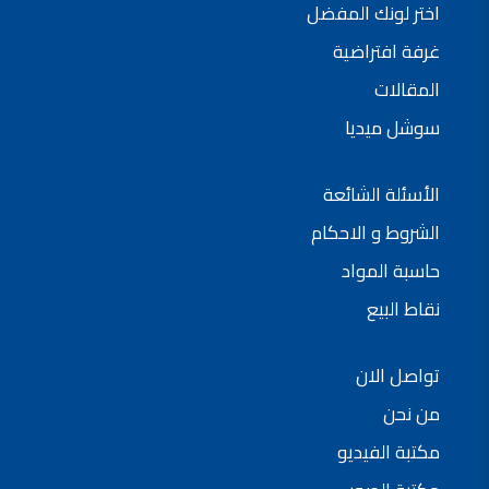
اختر لونك المفضل
فلل للبيع,
فلل للبيع في عمان - طريق المطار
غرفة افتراضية
فيلا مع مسبح للبيع في الاردن
فيلا مع مسبح للبيع
المقالات
فلل للبيع في الاردن
فلل للبيع في عبدون
سوشل ميديا
فلل للبيع في الظهير
فلل للبيع في خلدا
فلل للبيع في السلط
مفروشات فاخرة
الأسئلة الشائعة
صالونات تجميل,
اسماء صالونات تجميل,
اسماء صالونات تجميل في سوريا,
الشروط و الاحكام
أسماء صالونات تجميل في أمريكا,
صالونات في الصويفية,
حاسبة المواد
اسماء صالونات تجميل في لبنان,
صالونات في عمان للسيدات,
نقاط البيع
أسماء صالونات تجميل في إيطاليا,
عروض صالونات التجميل في عمان
دهان بيت,
دهان بيوت ,
تواصل الان
بيت يدهن,
دهين معلم,
دهان جدران ,
من نحن
دهان منازل ,
دهان ضد العن,
مكتبة الفيديو
عروض دهان بيوت ,
عروض دهان
دهان