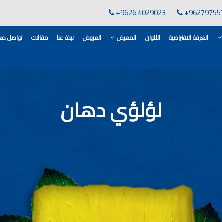
+9626 4029023
+96279755
الغرفة الافتراضية
الألوان
المعرض
العروض
نبذة عنا
مقالات
تواصل معن
لقاعدة الأسمنتية
انات في الاردن
لؤلؤي دهان
ن, مهندس دهانات,
لدهانات في الاردن
كورات,غرف معيشة
 معارض دهانات
 دهانات القدس
وان دهانات شقق,
ان دهانات فاتحة,