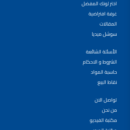
اختر لونك المفضل
فلل للبيع,
فلل للبيع في عمان - طريق المطار
غرفة افتراضية
فيلا مع مسبح للبيع في الاردن
فيلا مع مسبح للبيع
المقالات
فلل للبيع في الاردن
فلل للبيع في عبدون
سوشل ميديا
فلل للبيع في الظهير
فلل للبيع في خلدا
فلل للبيع في السلط
مفروشات فاخرة
الأسئلة الشائعة
صالونات تجميل,
اسماء صالونات تجميل,
اسماء صالونات تجميل في سوريا,
الشروط و الاحكام
أسماء صالونات تجميل في أمريكا,
صالونات في الصويفية,
حاسبة المواد
اسماء صالونات تجميل في لبنان,
صالونات في عمان للسيدات,
نقاط البيع
أسماء صالونات تجميل في إيطاليا,
عروض صالونات التجميل في عمان
دهان بيت,
دهان بيوت ,
تواصل الان
بيت يدهن,
دهين معلم,
دهان جدران ,
من نحن
دهان منازل ,
دهان ضد العن,
مكتبة الفيديو
عروض دهان بيوت ,
عروض دهان
دهان