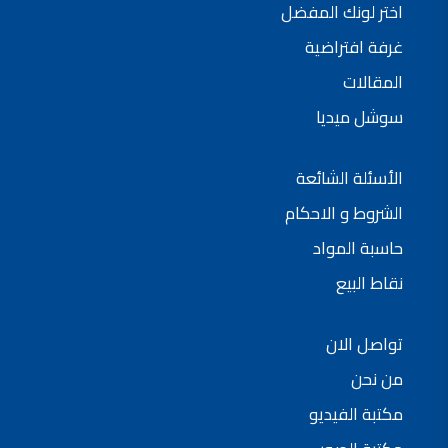
اختر لونك المفضل
فلل للبيع,
فلل للبيع في عمان - طريق المطار
غرفة افتراضية
فيلا مع مسبح للبيع في الاردن
فيلا مع مسبح للبيع
المقالات
فلل للبيع في الاردن
فلل للبيع في عبدون
سوشل ميديا
فلل للبيع في الظهير
فلل للبيع في خلدا
فلل للبيع في السلط
مفروشات فاخرة
الأسئلة الشائعة
صالونات تجميل,
اسماء صالونات تجميل,
اسماء صالونات تجميل في سوريا,
الشروط و الاحكام
أسماء صالونات تجميل في أمريكا,
صالونات في الصويفية,
حاسبة المواد
اسماء صالونات تجميل في لبنان,
صالونات في عمان للسيدات,
نقاط البيع
أسماء صالونات تجميل في إيطاليا,
عروض صالونات التجميل في عمان
دهان بيت,
دهان بيوت ,
تواصل الان
بيت يدهن,
دهين معلم,
دهان جدران ,
من نحن
دهان منازل ,
دهان ضد العن,
مكتبة الفيديو
عروض دهان بيوت ,
عروض دهان
دهان