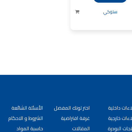
ورق جدران لاصق,
ستوكي
 شركات ديكورية
 دهانات القدس
كورية للحوائط, ,
 الدهانات المائية
 بناء في الاردن
 دهانات القدس
, معجون جدران,
جون على السقف,
 دهانات القدس
سمائها بالصور, ,
الدهانات المنزلية
 انواع الدهانات,
ءات داخلية
اختر لونك المفضل
الأسئلة الشائعة
 للبيع في اربد,
ءات خارجية
غرفة افتراضية
الشروط و الاحكام
جات البودرة
المقالات
حاسبة المواد
بيع بسبب السفر