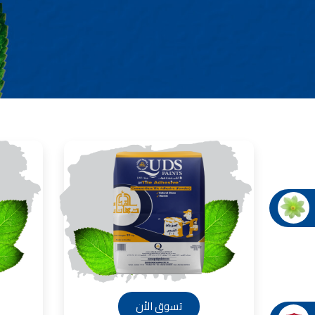
صناعة دهانات القدس شركات ده
معلم دهانات, سعر سطل الدهان في الأردن, تك
دهانات للبيع, افضل نواع الدهان في الاردن, سعر الدهان في الاردن
شركة القدس لصناعة الدهانات أفضل 
معجونة معجون ا
تأسست شركة القدس لصناعة الدهانات في 
وقد بدأت بخط
معجون الجدران الداخلية المائي ولاصق البلاط ذو ال
صناعة
دهان ضد العفن, بخاخ مزيل العفن, دهان بلاستيك
ورق جدران ضد العفن, دهان ضد الرطوبة, علاج العفن في المنزل, م
صناعة
تشطيبات, شركة تشيبات, 
تشطيبات حوائط,التشطيبات المعمارية, الت
صناعة دهانات القدس ت
صناعة
تسوق الأن