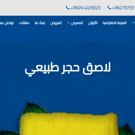
+9626 4029023
+96279755
الغرفة الافتراضية
الألوان
المعرض
العروض
نبذة عنا
مقالات
تواصل معن
لقاعدة الأسمنتية
انات في الاردن
لاصق حجر طبيعي
ن, مهندس دهانات,
لدهانات في الاردن
كورات,غرف معيشة
 معارض دهانات
 دهانات القدس
وان دهانات شقق,
ان دهانات فاتحة,