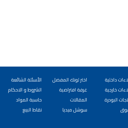
ورق جدران لاصق,
 شركات ديكورية
 دهانات القدس
كورية للحوائط, ,
 الدهانات المائية
 بناء في الاردن
 دهانات القدس
, معجون جدران,
جون على السقف,
 دهانات القدس
ءات داخلية
اختر لونك المفضل
الأسئلة الشائعة
سمائها بالصور, ,
ءات خارجية
غرفة افتراضية
الشروط و الاحكام
الدهانات المنزلية
جات البودرة
المقالات
حاسبة المواد
 انواع الدهانات,
وق
سوشل ميديا
نقاط البيع
 للبيع في اربد,
بيع بسبب السفر