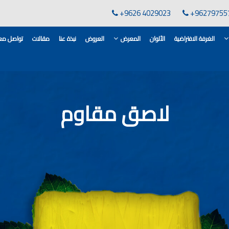
+9626 4029023
+96279755
الغرفة الافتراضية
الألوان
المعرض
العروض
نبذة عنا
مقالات
تواصل معن
لقاعدة الأسمنتية
انات في الاردن
لاصق مقاوم
ن, مهندس دهانات,
لدهانات في الاردن
كورات,غرف معيشة
 معارض دهانات
 دهانات القدس
وان دهانات شقق,
ان دهانات فاتحة,