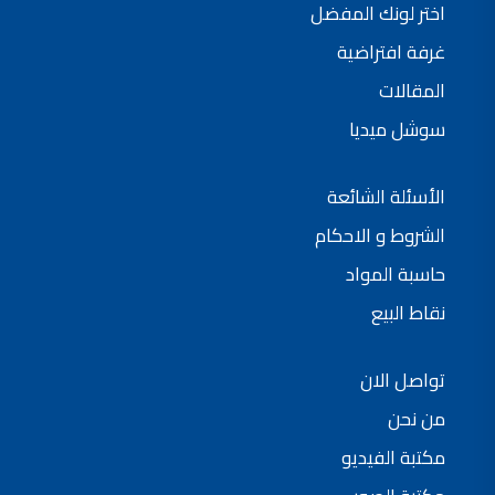
اختر لونك المفضل
فلل للبيع,
فلل للبيع في عمان - طريق المطار
غرفة افتراضية
فيلا مع مسبح للبيع في الاردن
فيلا مع مسبح للبيع
المقالات
فلل للبيع في الاردن
فلل للبيع في عبدون
سوشل ميديا
فلل للبيع في الظهير
فلل للبيع في خلدا
فلل للبيع في السلط
مفروشات فاخرة
الأسئلة الشائعة
صالونات تجميل,
اسماء صالونات تجميل,
اسماء صالونات تجميل في سوريا,
الشروط و الاحكام
أسماء صالونات تجميل في أمريكا,
صالونات في الصويفية,
حاسبة المواد
اسماء صالونات تجميل في لبنان,
صالونات في عمان للسيدات,
نقاط البيع
أسماء صالونات تجميل في إيطاليا,
عروض صالونات التجميل في عمان
دهان بيت,
دهان بيوت ,
تواصل الان
بيت يدهن,
دهين معلم,
دهان جدران ,
من نحن
دهان منازل ,
دهان ضد العن,
مكتبة الفيديو
عروض دهان بيوت ,
عروض دهان
دهان