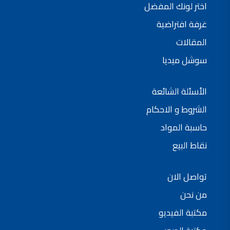
اختر لونك المفضل
فلل للبيع,
فلل للبيع في عمان - طريق المطار
غرفة افتراضية
فيلا مع مسبح للبيع في الاردن
فيلا مع مسبح للبيع
المقالات
فلل للبيع في الاردن
فلل للبيع في عبدون
سوشل ميديا
فلل للبيع في الظهير
فلل للبيع في خلدا
فلل للبيع في السلط
مفروشات فاخرة
الأسئلة الشائعة
صالونات تجميل,
اسماء صالونات تجميل,
اسماء صالونات تجميل في سوريا,
الشروط و الاحكام
أسماء صالونات تجميل في أمريكا,
صالونات في الصويفية,
حاسبة المواد
اسماء صالونات تجميل في لبنان,
صالونات في عمان للسيدات,
نقاط البيع
أسماء صالونات تجميل في إيطاليا,
عروض صالونات التجميل في عمان
دهان بيت,
دهان بيوت ,
تواصل الان
بيت يدهن,
دهين معلم,
دهان جدران ,
من نحن
دهان منازل ,
دهان ضد العن,
مكتبة الفيديو
عروض دهان بيوت ,
عروض دهان
دهان