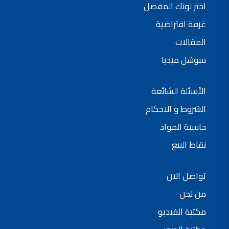
اختر لونك المفضل
فلل للبيع,
فلل للبيع في عمان - طريق المطار
غرفة افتراضية
فيلا مع مسبح للبيع في الاردن
فيلا مع مسبح للبيع
المقالات
فلل للبيع في الاردن
فلل للبيع في عبدون
سوشل ميديا
فلل للبيع في الظهير
فلل للبيع في خلدا
فلل للبيع في السلط
مفروشات فاخرة
الأسئلة الشائعة
صالونات تجميل,
اسماء صالونات تجميل,
اسماء صالونات تجميل في سوريا,
الشروط و الاحكام
أسماء صالونات تجميل في أمريكا,
صالونات في الصويفية,
حاسبة المواد
اسماء صالونات تجميل في لبنان,
صالونات في عمان للسيدات,
نقاط البيع
أسماء صالونات تجميل في إيطاليا,
عروض صالونات التجميل في عمان
دهان بيت,
دهان بيوت ,
تواصل الان
بيت يدهن,
دهين معلم,
دهان جدران ,
من نحن
دهان منازل ,
دهان ضد العن,
مكتبة الفيديو
عروض دهان بيوت ,
عروض دهان
دهان