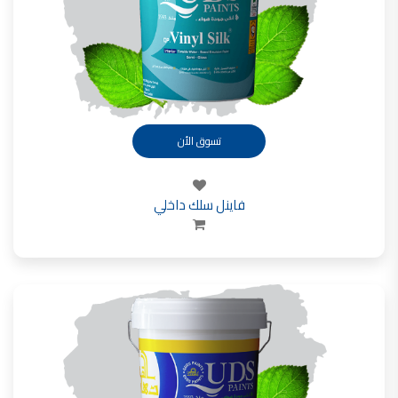
تسوق الأن
فاينل سلك داخلي