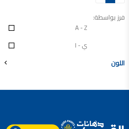
فرز بواسطة:
A - Z
ي - ا
اللون