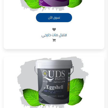
تسوق الأن
فاينل مات خارجي