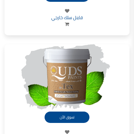
فاينل سلك خارجي
تسوق الأن