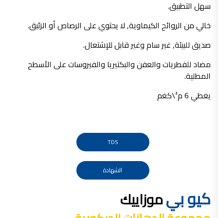
سهل التطبيق.
صناعة دهانات القدس محلات مواد بناء مشروع محل مواد بناء في الاردن
صناعة دهانات القدس
خالي من الروائح الكيماوية, لا يحتوي على الرصاص أو الزئبق.
معجونة, معجونة دهان, بديل معجون الحوائط, معجون جدران,
صديق للبيئة, غير سام وغير قابل للإشتعال.
معجون الجدران الجاهز, معجون الحوائط الاسمنتي, طريقة سحب المعجون على السقف,
مضاد للفطريات والعفن والبكتيريا والفيروسات على الأسطح
صناعة دهانات القدس
المطلية.
أملشن, انواع الدهانات و اسمائها بالصور, ,
يغطي 6 م²\كغم
انواع الدهانات المائية, انواع الدهانات المنزلية
دهان املشن, انواع الدهانات الديكورية, انواع الدهانات و اسعارها, الفرق بين انواع الدهانات,
شقق للبيع, شقق للبيع في عمان, شقق للبيع في اربد,
شقق للبيع في عمان بسعر 30 الف, شقق للبيع في عمان بالاقساط, شقق للبيع دفعة
TDS
و اقساط من المالك, شقق للبيع رخيصة, شقق للبيع في عمان - عبدون, شقق للبيع بسبب السفر
الشهادة
شقق للايجار, شقق للايجار في المقابلين, شقق للايجار في عمان, ,
شقق للإيجار في عبدون, شقق للايجار السابع, شقق للايجار 180 دينار
كيو بي
موزاييك
شقق للايجار في المقابلين, شقق للايجار في عمان خلدا,
شقق للايجار في عمان طبربور, شقق للايجار الاشرفية