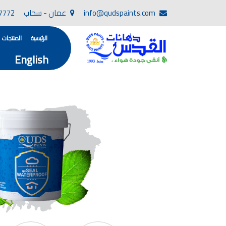
info@qudspaints.com
عمان - سحاب
7772
الرئيسية
المنتجات
English
تأسست صناعة دهانات القدس في عام 1994. وقد بدأت بخطين من المنتجات .
، معجون الجدران الداخلية المائي ولصق البلاط ذو ا
صناعة دهانات القدس دهان شركات ده
دهانات, أنواع الدهانات, أنواع الدهانات واسعارها في الارد
أنواع الدهانات بالصور, أنواع الدهانات المنزلية, أنواع الدهانات في الاردن, أنواع ا
شركات دهان في الاردن , شركات دهانات ,لاصق بلاد القدس ,مورتر كوت , معجونة اسمنتية,دهانات ديكورية,دي
صناعة دهانات القدس
صناعة
الوان دهانات, ال
كتالوج الوان دهانات, الو
الوان دهانات ريسبشن بترولي, الوان دهانات 2022, الوان دهانات شقق عرايس, الوان دخانات حوائط