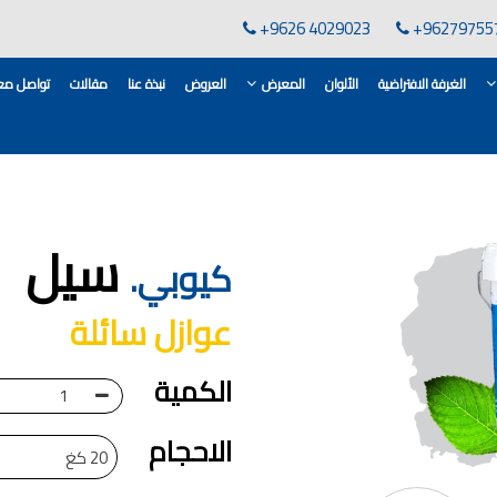
+9626 4029023
+96279755
الغرفة الافتراضية
الألوان
المعرض
العروض
نبذة عنا
مقالات
تواصل معن
لقاعدة الأسمنتية
انات في الاردن
سيل
ن, مهندس دهانات,
كيوبي.
لدهانات في الاردن
عوازل سائلة
كورات,غرف معيشة
 معارض دهانات
 دهانات القدس
الكمية
وان دهانات شقق,
ان دهانات فاتحة,
الاحجام
20 كغ