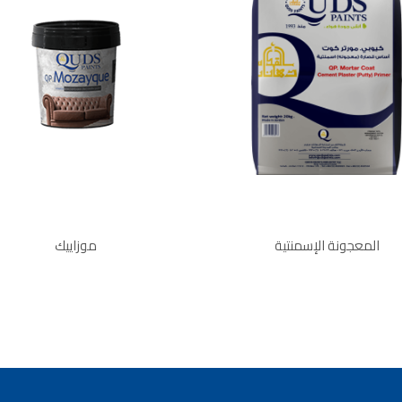
يجار في عمان, ,
18 دينار
ر في عمان خلدا,
لايجار الاشرفية
فلل للبيع,
ن - طريق المطار
 للبيع في الاردن
ا مع مسبح للبيع
 للبيع في الاردن
 للبيع في عبدون
 للبيع في الظهير
لل للبيع في خلدا
 للبيع في السلط
المعجونة الإسمنتية
موزاييك
مفروشات فاخرة
صالونات تجميل,
صالونات تجميل,
جميل في سوريا,
جميل في أمريكا,
ات في الصويفية,
تجميل في لبنان,
 عمان للسيدات,
ميل في إيطاليا,
لتجميل في عمان
دهان بيت,