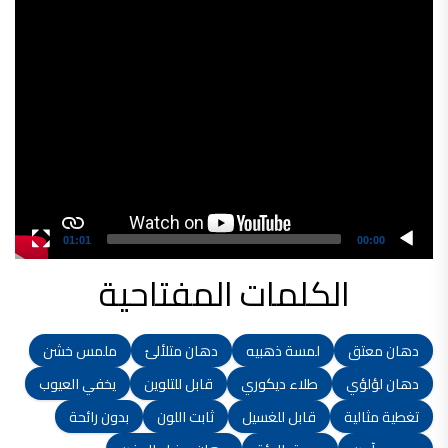
شركات دهانات في الاردن
01:01
00:00
الكلمات المفتاحية
دهان معتق
لمسة ذهبيه
دهان متلألئ
ملمس خشن
دهان لؤلؤي
طلاء ديكوري
قابل للتلوين
يخفي العيوب
تغطية مثالية
قابل للغسيل
ثابت اللون
بدون رائحة