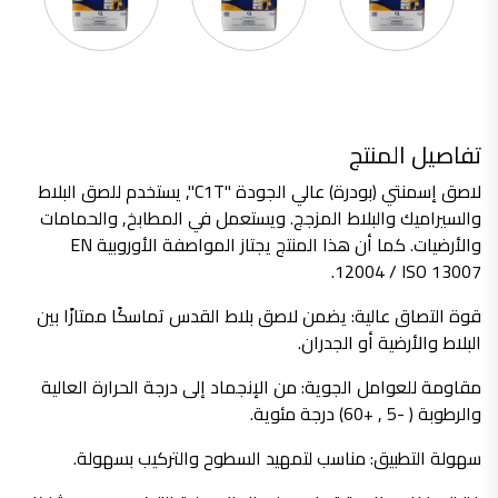
تأسست شركة القدس لصناعة الدهانات في عام 1994.
وقد بدأت بخطين من المنتجات
معجون الجدران الداخلية المائي ولاصق البلاط ذو القاعدة الأسمنتية
صناعة دهانات القدس
تفاصيل المنتج
دهان ضد العفن, بخاخ مزيل العفن, دهان بلاستيك مقاوم للرطوبة,
ورق جدران ضد العفن, دهان ضد الرطوبة, علاج العفن في المنزل, معجون ضد الرطوبة
لاصق إسمنتي (بودرة) عالي الجودة "C1T", يستخدم للصق البلاط
والسيراميك والبلاط المزجج. ويستعمل في المطابخ, والحمامات
صناعة دهانات القدس
والأرضيات. كما أن هذا المنتج يجتاز المواصفة الأوروبية EN
تشطيبات, شركة تشيبات, تشيبات المباني,
12004 / ISO 13007.
تشطيبات حوائط,التشطيبات المعمارية, التشطيبات الداخلية
قوة التصاق عالية: يضمن لاصق بلاط القدس تماسكًا ممتازًا بين
صناعة دهانات القدس تشطيبات ديكورية
صناعة دهانات القدس
البلاط والأرضية أو الجدران.
ورق جدران, ورق جدرن في الاردن, ورق جدران فوم, ورق جدران لاصق,
مقاومة للعوامل الجوية: من الإنجماد إلى درجة الحرارة العالية
صناعة دهانات القدس شركات ديكورية
والرطوبة ( -5 , +60) درجة مئوية.
صناعة دهانات القدس
سهولة التطبيق: مناسب لتمهيد السطوح والتركيب بسهولة.
دهانات ديكورية, دهانات ديكورية للحوائط, ,
انواع الدهانات بالصور, انواع الدهانات, انواع الدهانات المائية