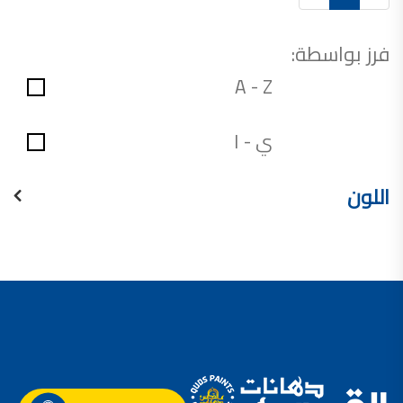
فرز بواسطة:
A - Z
ي - ا
اللون