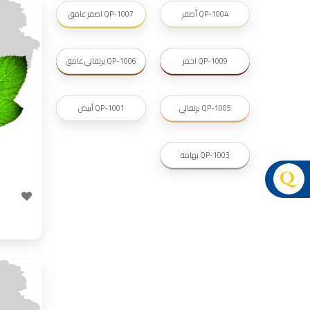
QP-1004 أصفر
QP-1007 اصفر غامق
QP-1009 احمر
QP-1006 برتقالي غامق
عر
شركات د
QP-1005 برتقالي
QP-1001 أبيض
QP-1003 بهامة