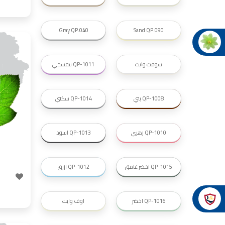
شقق للايجار, شقق للايجار في المقابلين, شقق للا
شقق للإيجار في عبدون, شقق للايجار السابع, شقق للايجار 0
Gray QP.040
Sand QP.090
شقق للايجار في المقابلين, شقق للايجا
شقق للايجار في عمان طبربور, شقق ل
سوفت وايت
QP-1011 بنفسجي
فلل للبيع في عما
فيلا مع مسبح
فيل
QP-1008 بني
QP-1014 سكني
فلل
فلل
فلل
ف
QP-1010 زهري
QP-1013 اسود
فلل
اسماء 
اسماء صالونات ت
QP-1015 اخضر غامق
QP-1012 ازرق
أسماء صالونات ت
صالون
اسماء صالونات 
صالونات في
QP-1016 اخضر
اوف وايت
أسماء صالونات تج
عروض صالونات ا