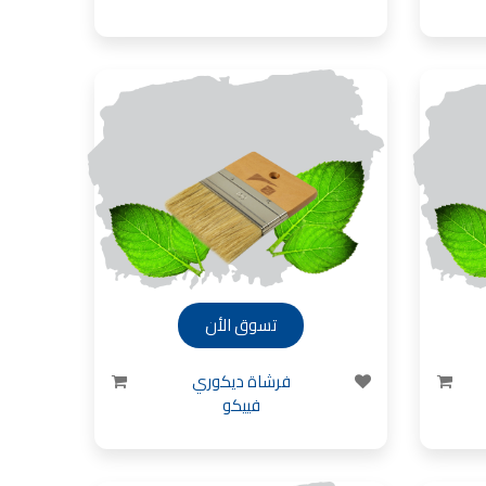
تسوق الأن
فرشاة ديكوري
فييكو