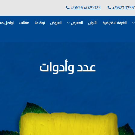
+9626 4029023
+96279755
الغرفة الافتراضية
الألوان
المعرض
العروض
نبذة عنا
مقالات
تواصل معن
لقاعدة الأسمنتية
انات في الاردن
عدد وأدوات
ن, مهندس دهانات,
لدهانات في الاردن
كورات,غرف معيشة
 معارض دهانات
 دهانات القدس
وان دهانات شقق,
ان دهانات فاتحة,