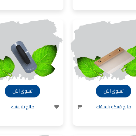
يجار في عمان, ,
18 دينار
ر في عمان خلدا,
لايجار الاشرفية
فلل للبيع,
ن - طريق المطار
 للبيع في الاردن
ا مع مسبح للبيع
 للبيع في الاردن
 للبيع في عبدون
 للبيع في الظهير
لل للبيع في خلدا
 للبيع في السلط
مفروشات فاخرة
تسوق الأن
تسوق الأن
صالونات تجميل,
صالونات تجميل,
جميل في سوريا,
جميل في أمريكا,
مالج فييكو بلاستيك
مالج بلاستيك
ات في الصويفية,
تجميل في لبنان,
 عمان للسيدات,
ميل في إيطاليا,
لتجميل في عمان
دهان بيت,