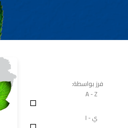
صناعة دهانات القدس شركات ده
معلم دهانات, سعر سطل الدهان في الأردن, تك
دهانات للبيع, افضل نواع الدهان في الاردن, سعر الدهان في الاردن
شركة القدس لصناعة الدهانات أفضل 
معجونة معجون ا
تأسست شركة القدس لصناعة الدهانات في 
وقد بدأت بخط
معجون الجدران الداخلية المائي ولاصق البلاط ذو ال
صناعة
دهان ضد العفن, بخاخ مزيل العفن, دهان بلاستيك
فرز بواسطة:
ورق جدران ضد العفن, دهان ضد الرطوبة, علاج العفن في المنزل, م
صناعة
A - Z
تشطيبات, شركة تشيبات, 
تشطيبات حوائط,التشطيبات المعمارية, الت
ي - ا
صناعة دهانات القدس ت
صناعة