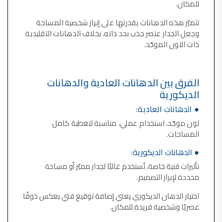
للمكان.
فلل للبيع,
فلل للبيع في عمان - طريق المطار
تتميّز هذه الدهانات بقدرتها على إبراز شخصية المساحة
فيلا مع مسبح للبيع في الاردن
وجعل الجدار عنصر جذب بحد ذاته، بخلاف الدهانات التقليدية
فيلا مع مسبح للبيع
ذات اللون الموحّد.
فلل للبيع في الاردن
فلل للبيع في عبدون
فلل للبيع في الظهير
فلل للبيع في خلدا
فلل للبيع في السلط
الفرق بين الدهانات العادية والدهانات
مفروشات فاخرة
صالونات تجميل,
الديكورية
اسماء صالونات تجميل,
اسماء صالونات تجميل في سوريا,
● الدهانات العادية:
أسماء صالونات تجميل في أمريكا,
صالونات في الصويفية,
لون موحّد، استخدام عملي، مناسبة لتغطية كامل
اسماء صالونات تجميل في لبنان,
صالونات في عمان للسيدات,
المساحات.
أسماء صالونات تجميل في إيطاليا,
عروض صالونات التجميل في عمان
● الدهانات الديكورية:
دهان بيت,
دهان بيوت ,
تأثيرات فنية خاصة، تُستخدم غالبًا لجدار مميّز أو مساحة
بيت يدهن,
محددة لإبراز التصميم.
دهين معلم,
دهان جدران ,
دهان منازل ,
اختيار الدهان الديكوري يعني إضافة توقيع فني يعكس ذوقًا
دهان ضد العن,
عصريًا وشخصية فريدة للمكان.
عروض دهان بيوت ,
عروض دهان
دهان