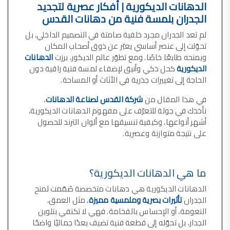
الدهانات الديكورية | أفكار عصرية لتجديد
صناعة دهانات القدس محلات مواد بناء مشروع محل مواد بناء في الاردن
الجدران بلمسة فنية من دهانات القدس
صناعة دهانات القدس
لم تعد الجدران مجرد خلفية صامتة في التصميم الداخلي، بل
معجونة, معجونة دهان, بديل معجون الحوائط, معجون جدران,
تحوّلت إلى عنصر أساسي يعبّر عن ذوق أصحاب المكان
معجون الجدران الجاهز, معجون الحوائط الاسمنتي, طريقة سحب المعجون على السقف,
ويمنحه طابعًا خاصًا. ومع تطوّر عالم الديكور، برزت
الدهانات
الديكورية
كحل ذكي وأنيق لإضفاء لمسة فنية راقية دون
صناعة دهانات القدس
الحاجة إلى تغييرات جذرية في الأثاث أو المساحة.
أملشن, انواع الدهانات و اسمائها بالصور, ,
في هذا المقال من
شركة القدس لصناعة الدهانات
،
انواع الدهانات المائية, انواع الدهانات المنزلية
نأخذك في جولة للتعرّف على مفهوم الدهانات الديكورية،
دهان املشن, انواع الدهانات الديكورية, انواع الدهانات و اسعارها, الفرق بين انواع الدهانات,
أشهر أنواعها، وكيفية تنسيقها مع ألوان الترند للحصول
على نتيجة متوازنة وعصرية.
شقق للبيع, شقق للبيع في عمان, شقق للبيع في اربد,
شقق للبيع في عمان بسعر 30 الف, شقق للبيع في عمان بالاقساط, شقق للبيع دفعة
و اقساط من المالك, شقق للبيع رخيصة, شقق للبيع في عمان - عبدون, شقق للبيع بسبب السفر
ما هي الدهانات الديكورية؟
شقق للايجار, شقق للايجار في المقابلين, شقق للايجار في عمان, ,
الدهانات الديكورية هي دهانات متخصصة صُمّمت لمنح
شقق للإيجار في عبدون, شقق للايجار السابع, شقق للايجار 180 دينار
الجدران
تأثيرات بصرية وملمسية مميزة
، مثل العمق،
النعومة، أو الإحساس بالفخامة. فهي لا تكتفي بتلوين
شقق للايجار في المقابلين, شقق للايجار في عمان خلدا,
الجدار، بل تحوّله إلى قطعة فنية تضيف بعدًا جماليًا واضحًا
شقق للايجار في عمان طبربور, شقق للايجار الاشرفية