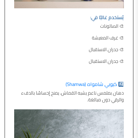
يُستخدم غالبًا في:
🎨 الصالونات
🎨 غرف المعيشة
🎨 جدران الاستقبال
🎨 جدران الاستقبال
2️⃣
كيوبي شامواه (Shamwa)
دهان بملمس ناعم يشبه القماش، يمنح إحساسًا بالدفء
والرقي دون مبالغة.