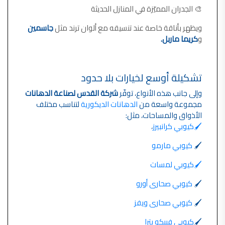
🎨 الجدران المميّزة في المنازل الحديثة
ويظهر بأناقة خاصة عند تنسيقه مع ألوان ترند مثل
جاسمين
و
كريما ماربل.
تشكيلة أوسع لخيارات بلا حدود
وإلى جانب هذه الأنواع، توفّر
شركة القدس لصناعة الدهانات
مجموعة واسعة من
الدهانات الديكورية
لتناسب مختلف
الأذواق والمساحات، مثل:
🖌️كيوبي كرانبيرز
،
🖌️
كيوبي مارمو
🖌️كيوبي لمسات
🖌️
كيوبي صحارى أورو
🖌️
كيوبي صحارى ويفز
🖌️
كيوبي فييكو بترا