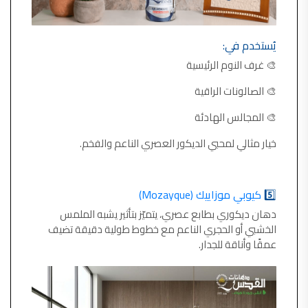
يُستخدم في:
🎨 غرف النوم الرئيسية
🎨 الصالونات الراقية
🎨 المجالس الهادئة
خيار مثالي لمحبي الديكور العصري الناعم والفخم.
5️⃣
كيوبي موزاييك (Mozayque)
دهان ديكوري بطابع عصري، يتميّز بتأثير يشبه الملمس
الخشبي أو الحجري الناعم مع خطوط طولية دقيقة تضيف
عمقًا وأناقة للجدار.