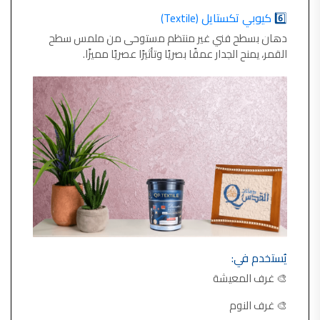
6️⃣
كيوبي تكستايل (Textile)
دهان بسطح فني غير منتظم مستوحى من ملمس سطح
القمر، يمنح الجدار عمقًا بصريًا وتأثيرًا عصريًا مميزًا.
يُستخدم في:
🎨 غرف المعيشة
🎨 غرف النوم