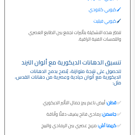
🖌️كيوبي كلاودي
🖌️
كيوبي فيليت
تتميّز هذه التشكيلة بتأثيرات تجمع بين الطابع العصري
واللمسات الفنية الراقية.
تنسيق الدهانات الديكورية مع ألوان الترند
للحصول على نتيجة متوازنة، يُنصح بدمج الدهانات
الديكورية مع ألوان حيادية وعصرية من دهانات القدس،
مثل:
✅
قطن:
أبيض ناعم يبرز جمال التأثير الديكوري
✅
جاسمن:
رمادي فاتح يضيف دفئًا وأناقة
✅
كريما آش:
مزيج عصري بين الرمادي والبيج