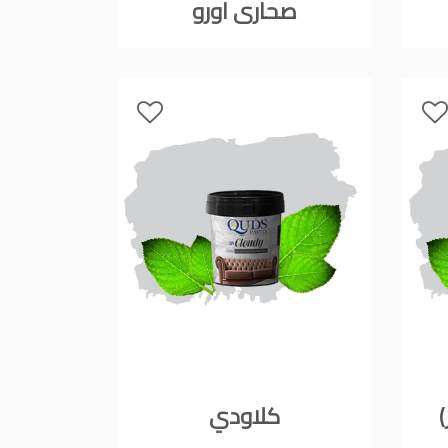
صحارى اورو
كلاودي