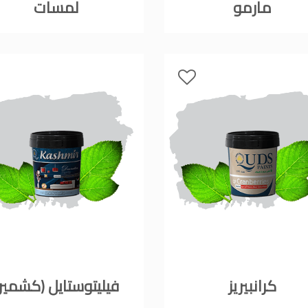
مارمو
لمسات
كرانبيريز
فيليتوستايل (كشمير)