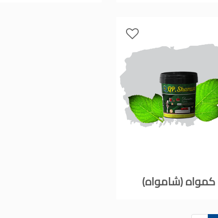
كمواه (شامواه)