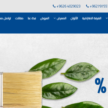
+9626 4029023
+96279755
الغرفة الافتراضية
الألوان
المعرض
العروض
نبذة عنا
مقالات
تواصل معن
لقاعدة الأسمنتية
انات في الاردن
ن, مهندس دهانات,
لدهانات في الاردن
كورات,غرف معيشة
 معارض دهانات
 دهانات القدس
وان دهانات شقق,
ان دهانات فاتحة,