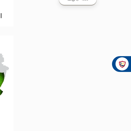
ا
عر
شركات د