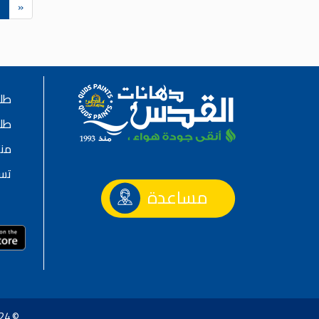
«
طلا
طلا
منت
تس
مساعدة
© 2024 شركة القدس لصناعة الدهانات