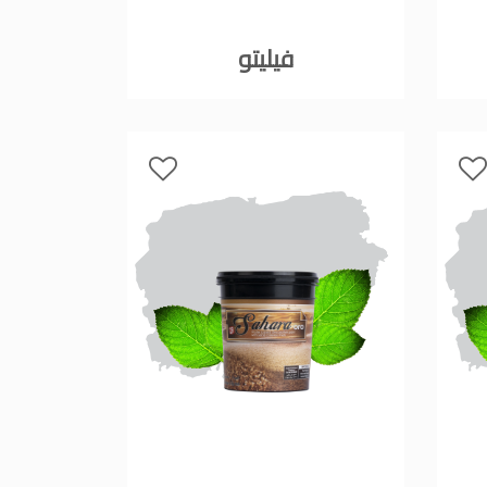
فيليتو