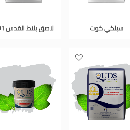
يجار في عمان, ,
18 دينار
سيلكي كوت
لاصق بلاط القدس 101
ر في عمان خلدا,
لايجار الاشرفية
فلل للبيع,
ن - طريق المطار
 للبيع في الاردن
ا مع مسبح للبيع
 للبيع في الاردن
 للبيع في عبدون
 للبيع في الظهير
لل للبيع في خلدا
 للبيع في السلط
مفروشات فاخرة
صالونات تجميل,
صالونات تجميل,
جميل في سوريا,
جميل في أمريكا,
ات في الصويفية,
تجميل في لبنان,
 عمان للسيدات,
ميل في إيطاليا,
لتجميل في عمان
دهان بيت,