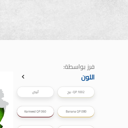
صناعة دهانات القدس شركات ده
معلم دهانات, سعر سطل الدهان في الأردن, تك
دهانات للبيع, افضل نواع الدهان في الاردن, سعر الدهان في الاردن
شركة القدس لصناعة الدهانات أفضل 
معجونة معجون ا
تأسست شركة القدس لصناعة الدهانات في 
وقد بدأت بخط
معجون الجدران الداخلية المائي ولاصق البلاط ذو ال
فرز بواسطة:
صناعة
دهان ضد العفن, بخاخ مزيل العفن, دهان بلاستيك
اللون
ورق جدران ضد العفن, دهان ضد الرطوبة, علاج العفن في المنزل, م
صناعة
QP.1002- بيج
أبيض
تشطيبات, شركة تشيبات, 
تشطيبات حوائط,التشطيبات المعمارية, الت
Karmeed QP.060
Banana QP.080
صناعة دهانات القدس ت
صناعة