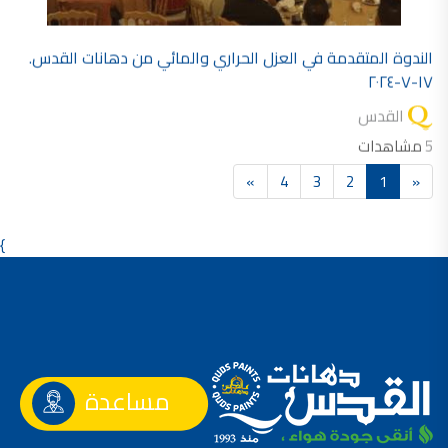
الندوة المتقدمة في العزل الحراري والمائي من دهانات القدس.
١٧-٧-٢٠٢٤
القدس
5
مشاهدات
»
4
3
2
1
«
}
مساعدة