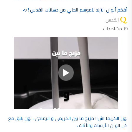
فلل للبيع,
أفخم ألوان الترند للموسم الحالي من دهانات القدس ❗📣
فلل للبيع في عمان - طريق المطار
فيلا مع مسبح للبيع في الاردن
القدس
فيلا مع مسبح للبيع
فلل للبيع في الاردن
19
مشاهدات
فلل للبيع في عبدون
فلل للبيع في الظهير
فلل للبيع في خلدا
فلل للبيع في السلط
مفروشات فاخرة
صالونات تجميل,
اسماء صالونات تجميل,
اسماء صالونات تجميل في سوريا,
أسماء صالونات تجميل في أمريكا,
صالونات في الصويفية,
اسماء صالونات تجميل في لبنان,
صالونات في عمان للسيدات,
أسماء صالونات تجميل في إيطاليا,
عروض صالونات التجميل في عمان
دهان بيت,
دهان بيوت ,
بيت يدهن,
دهين معلم,
دهان جدران ,
دهان منازل ,
لون الكريما آش!! مزيج ما بين الكريمي و الرمادي . لون بلبق مع
دهان ضد العن,
عروض دهان بيوت ,
كل الوان الأرضيات والأثاث .
عروض دهان
دهان