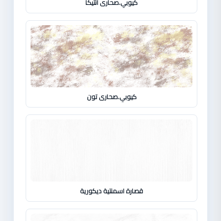
كيوبي.صحارى انتيكا
كيوبي.صحارى تون
قصارة اسمنتية ديكورية