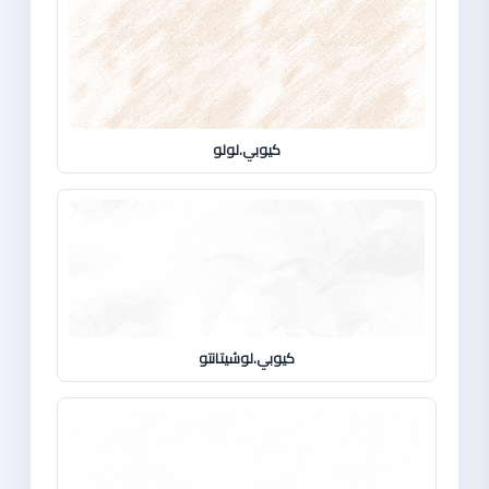
كيوبي.لولو
كيوبي.لوشيتانتو