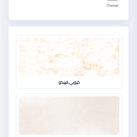
شركات دهانات في الاردن
Charcoal
كيوبي.فييكو