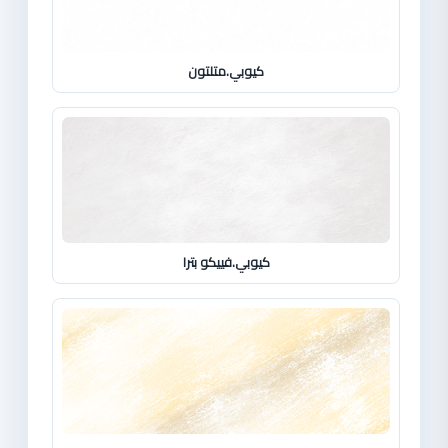
كيوبي.متلتون
كيوبي.فييكو بترا