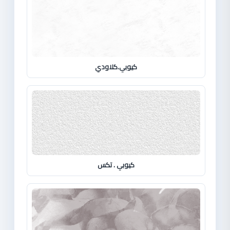
كيوبي.كلاودي
كيوبي . تكس