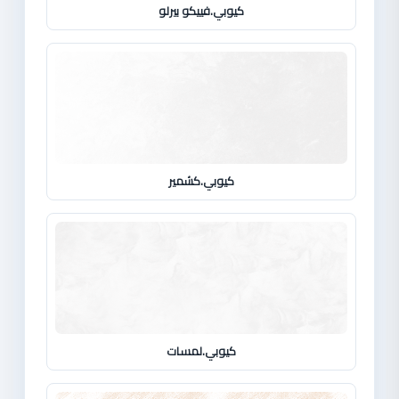
كيوبي.فييكو بيرلو
كيوبي.كشمير
كيوبي.لمسات