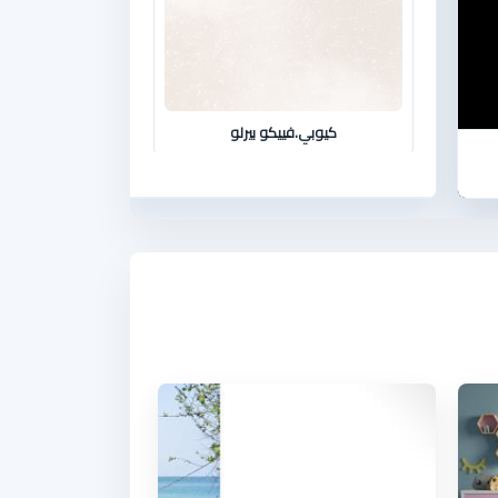
كيوبي.فييكو بيرلو
كيوبي.كشمير