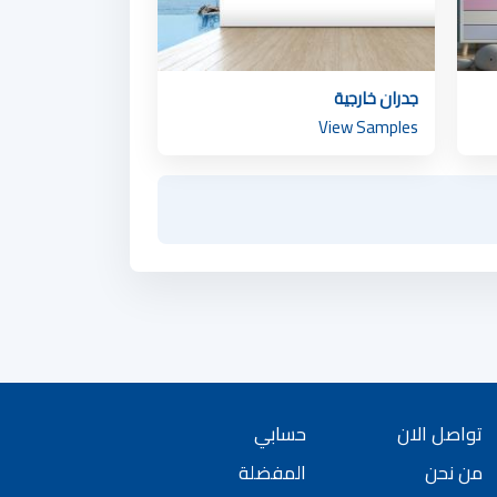
كيوبي.لمسات
جدران خارجية
View Samples
كيوبي.لولو
تواصل الان
حسابي
من نحن
المفضلة
كيوبي.لوشيتانتو