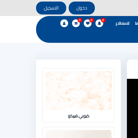
دخول
التسجيل
0
0
0
ا
للاستطلاع
كيوبي.فييكو