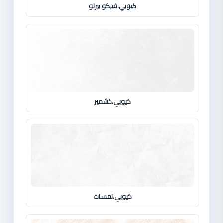
كيوبي.فييكو بيرلو
كيوبي.كشمير
كيوبي.لمسات