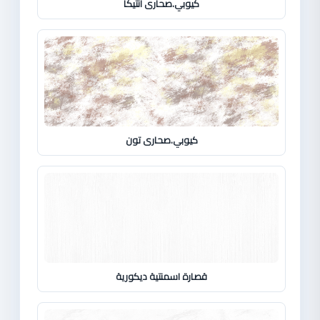
كيوبي.صحارى انتيكا
كيوبي.صحارى تون
قصارة اسمنتية ديكورية