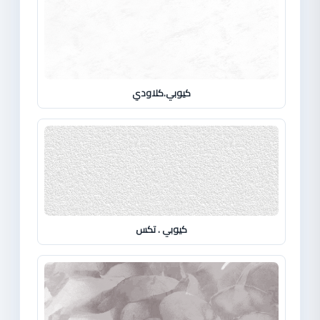
كيوبي.كلاودي
كيوبي . تكس