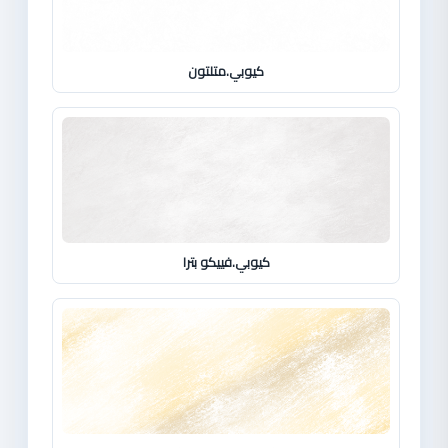
كيوبي.متلتون
كيوبي.فييكو بترا