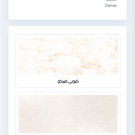
شركات دهانات في الاردن
Charcoal
كيوبي.فييكو