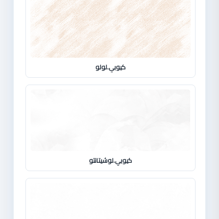
كيوبي.لولو
كيوبي.لوشيتانتو