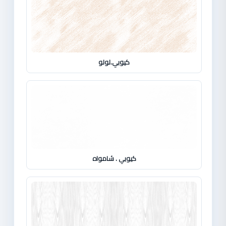
كيوبي.لولو
كيوبي . شامواه